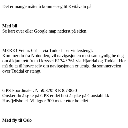
Det er mange måter å komme seg til Kvitåvatn på.
Med bil
Se kart over eller Google map nederst på siden.
MERK! Vei nr. 651 – via Tuddal – er vinterstengt.
Kommer du fra Notodden, vil navigasjonen mest sannsynlig be deg
om å kjøre rett frem i krysset E134 / 361 via Hjartdal og Tuddal. Her
må du ta til høyre selv om navigasjonen er uenig, da sommerveien
over Tuddal er stengt.
GPS-koordinater: N 59.87958 E 8.73820
Ønsker du å søke på GPS er det best å søke på Gaustablikk
Høyfjellshotel. Vi ligger 300 meter etter hotellet.
Med fly til Oslo