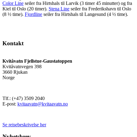
Color Line
seiler fra Hirtshals til Larvik (3 timer 45 minutter) og fra
Kiel til Oslo (20 timer).
Stena Line
seiler fra Frederikshavn til Oslo
(8 ½ time).
Fjordline
seiler fra Hirtshals til Langesund (4 ½ time).
Kontakt
Kvitåvatn Fjellstue-Gaustatoppen
Kvitåvatnvegen 398
3660 Rjukan
Norge
Tlf.: (+47) 3509 2040
E-post:
kvitaavatn@kvitaavatn.no
Se reisebeskrivelse her
Nyhetsbrev