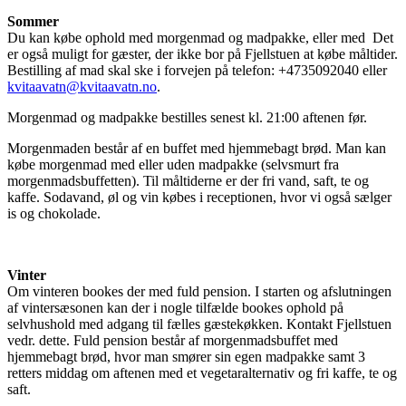
Sommer
Du kan købe ophold med morgenmad og madpakke, eller med Det
er også muligt for gæster, der ikke bor på Fjellstuen at købe måltider.
Bestilling af mad skal ske i forvejen på telefon: +4735092040 eller
kvitaavatn@kvitaavatn.no
.
Morgenmad og madpakke bestilles senest kl. 21:00 aftenen før.
Morgenmaden består af en buffet med hjemmebagt brød. Man kan
købe morgenmad med eller uden madpakke (selvsmurt fra
morgenmadsbuffetten). Til måltiderne er der fri vand, saft, te og
kaffe. Sodavand, øl og vin købes i receptionen, hvor vi også sælger
is og chokolade.
Vinter
Om vinteren bookes der med fuld pension. I starten og afslutningen
af vintersæsonen kan der i nogle tilfælde bookes ophold på
selvhushold med adgang til fælles gæstekøkken. Kontakt Fjellstuen
vedr. dette. Fuld pension består af morgenmadsbuffet med
hjemmebagt brød, hvor man smører sin egen madpakke samt 3
retters middag om aftenen med et vegetaralternativ og fri kaffe, te og
saft.