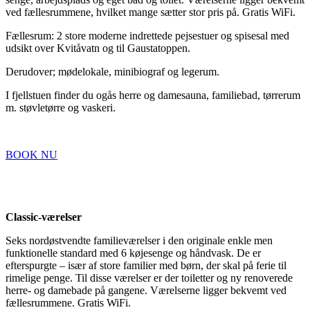
ved fællesrummene, hvilket mange sætter stor pris på. Gratis WiFi.
Fællesrum: 2 store moderne indrettede pejsestuer og spisesal med
udsikt over Kvitåvatn og til Gaustatoppen.
Derudover; mødelokale, minibiograf og legerum.
I fjellstuen finder du ogås herre og damesauna, familiebad, tørrerum
m. støvletørre og vaskeri.
BOOK NU
Classic-værelser
Seks nordøstvendte familieværelser i den originale enkle men
funktionelle standard med 6 køjesenge og håndvask. De er
efterspurgte – især af store familier med børn, der skal på ferie til
rimelige penge. Til disse værelser er der toiletter og ny renoverede
herre- og damebade på gangene. Værelserne ligger bekvemt ved
fællesrummene. Gratis WiFi.