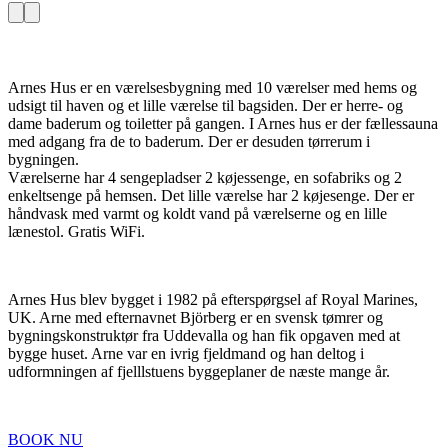
Arnes Hus er en værelsesbygning med 10 værelser med hems og
udsigt til haven og et lille værelse til bagsiden. Der er herre- og
dame baderum og toiletter på gangen. I Arnes hus er der fællessauna
med adgang fra de to baderum. Der er desuden tørrerum i
bygningen.
Værelserne har 4 sengepladser 2 køjessenge, en sofabriks og 2
enkeltsenge på hemsen. Det lille værelse har 2 køjesenge. Der er
håndvask med varmt og koldt vand på værelserne og en lille
lænestol. Gratis WiFi.
Arnes Hus blev bygget i 1982 på efterspørgsel af Royal Marines,
UK. Arne med efternavnet Björberg er en svensk tømrer og
bygningskonstruktør fra Uddevalla og han fik opgaven med at
bygge huset. Arne var en ivrig fjeldmand og han deltog i
udformningen af fjelllstuens byggeplaner de næste mange år.
BOOK NU