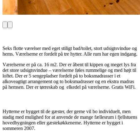
Seks flotte værelser med eget stiligt bad/toilet, stort udsigtsvindue og
hems. Værelserne er fordelt på tre hytter. Alle rum har egen indgang.
Værelserne er på ca. 16 m2. Der er åbent til kippen og meget lys fra
det store udsigtsvindue – værelserne føles rummelige og med højt til
loftet. Der er 5 sengepladser fordelt på to boksmadrasser i et
alkoveagtigt arrangement og to boksmadrasser og en ekstra madras
på hemsen. Der er tørreskab og elkedel på værelserne. Gratis WiFi.
Hytterne er bygget til de gæster, der gerne vil bo individuelt, men
stadig med mulighed for at anvende de mange fællesrum i fjellstuens
hovedbygningen eller gæstekøkkenerne. Hytterne er bygget i
sommeren 2007.