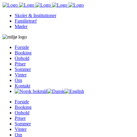
Skoler & Institutioner
Familietræf
Møder
Forside
Booking
Ophold
Priser
Sommer
Vinter
Om
Kontakt
Forside
Booking
Ophold
Priser
Sommer
Vinter
Om