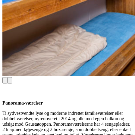
Panorama-værelser
Ti sydvestvendte lyse og moderne indrettet familieværelser eller
dobbeltværelser, nyrenoveret i 2014 og alle med egen balkon og
udsigt mod Gaustatoppen. Panoramaværelserne har 4 sengepladser,
2 klap-ned køjesenge og 2 box-senge, som dobbeltseng, eller enkelt
senge, arbejdsplads og eget bad og toilet. Værelserne ligger bekvemt